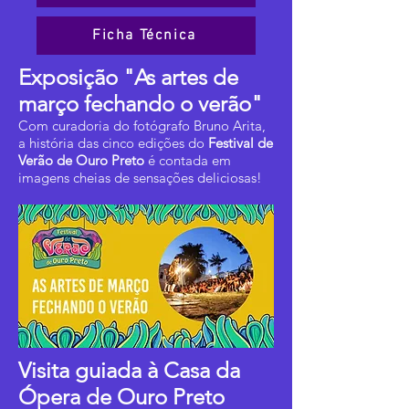
Ficha Técnica
Exposição "As artes de
março fechando o verão"
Com curadoria do fotógrafo Bruno Arita,
a história das cinco edições do
Festival de
Verão de Ouro Preto
é contada em
imagens cheias de sensações deliciosas!
Visita guiada à Casa da
Ópera de Ouro Preto