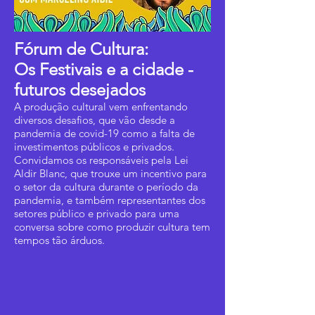
Fórum de Cultura:
Os Festivais e a cidade -
futuros desejados
A produção cultural vem enfrentando
diversos desafios, que vão desde a
pandemia de covid-19 como a falta de
investimentos públicos e privados.
Convidamos os responsáveis pela Lei
Aldir Blanc, que trouxe um incentivo para
o setor da cultura durante o período da
pandemia, e também representantes dos
setores público e privado para uma
conversa sobre como produzir cultura tem
tempos tão árduos.