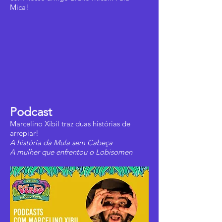
Mica!
Podcast
Marcelino Xibil traz duas histórias de
arrepiar!
A história da Mula sem Cabeça
A mulher que enfrentou o Lobisomen