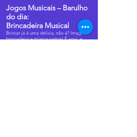
Jogos Musicais – Barulho
do dia:
Brincadeira Musical
Brincar já é uma delícia, não é? Imagina
brincadeira e música juntos! É aqui, e
agora. É hora de Jogos Musicais.
Oficina Reinvente sua casa
Arte do dia: Pintura em
parede
Imagine poder deixar sua casa de cara