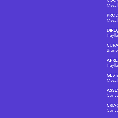
COOR
Mezcl
PROD
Mezcl
DIRE
Haylla
CURA
Bruno
APR
Haylla
GEST
Mezcl
ASSE
Conve
CRIA
Conve