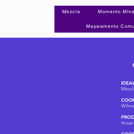
Mezcla
Momento Mine
Mapeamento Comun
IDEA
Mezcl
COO
Wilma
PROD
Vivia